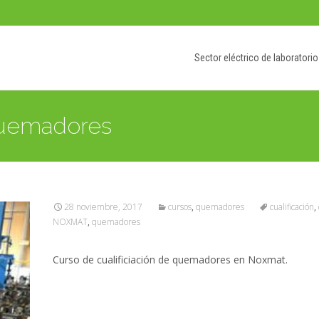
Saltar
al
Sector eléctrico de laboratorio
contenido
 quemadores
28 noviembre, 2017
cursos
,
quemadores
cualificación
,
NOXMAT
,
quemadores
Curso de cualificiación de quemadores en Noxmat.