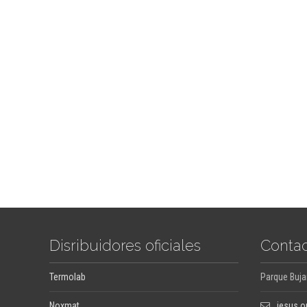
Disribuidores oficiales
Contac
Termolab
Parque Buja
Noxmat
jesus.o