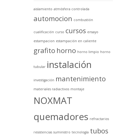
aislamiento
atmósfera controlada
automocion
combustión
cursos
cualificación
curso
ensayo
estampacion
estampación en caliente
grafito
horno
horno limpio
horno
instalación
tubular
mantenimiento
investigación
materiales radiactivos
montaje
NOXMAT
quemadores
refractarios
tubos
resistencias
suministro
tecnología