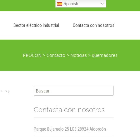
Spanish
Sector eléctrico industrial
Contacta con nosotros
PROCON
>
Contacto
>
Noticias
>
quemadores
Buscar
curso
,
por:
Contacta con nosotros
Parque Bujaruelo 25 LC3 28924 Alcorcón