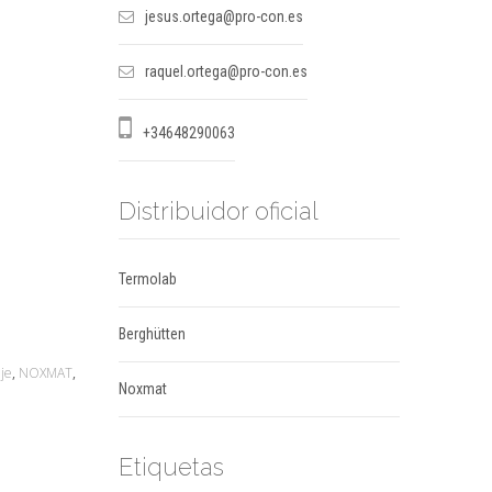
jesus.ortega@pro-con.es
raquel.ortega@pro-con.es
+34648290063
Distribuidor oficial
Termolab
Berghütten
je
,
NOXMAT
,
Noxmat
Etiquetas