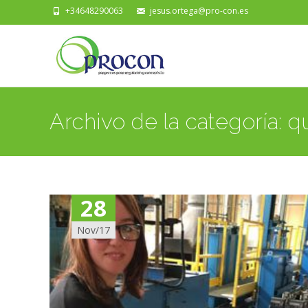
+34648290063
jesus.ortega@pro-con.es
Archivo de la categoría:
28
Nov/17