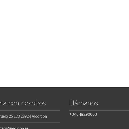
ta con nosotros
Llámanos
+34648290063
ruelo 25 LC3 28924 Alcorcón
rtega@pro-con.es