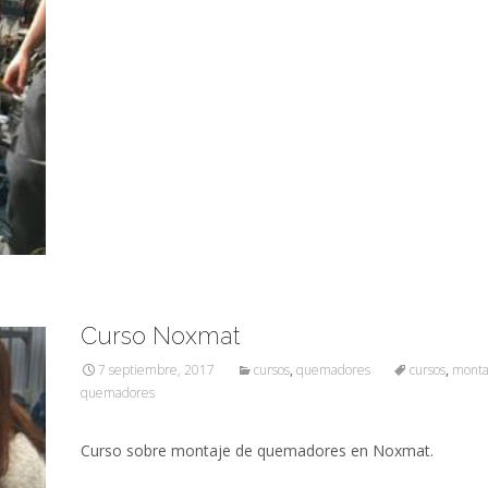
Curso Noxmat
7 septiembre, 2017
cursos
,
quemadores
cursos
,
monta
quemadores
Curso sobre montaje de quemadores en Noxmat.