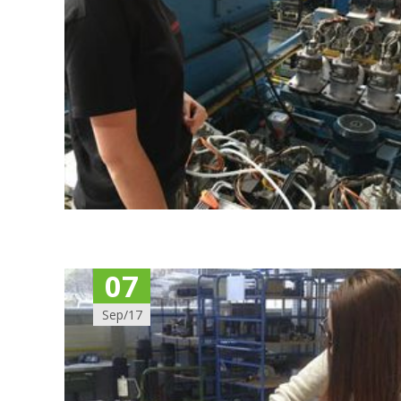
07
Sep/17