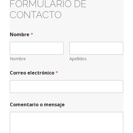
FORMULARIO DE
CONTACTO
Nombre
*
Nombre
Apellidos
o
Correo electrónico
*
m
e
n
s
a
j
Comentario o mensaje
e
m
e
n
s