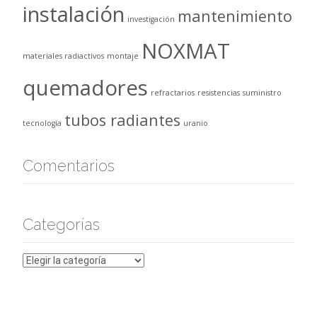
instalación
mantenimiento
investigación
NOXMAT
materiales radiactivos
montaje
quemadores
refractarios
resistencias
suministro
tubos radiantes
tecnología
uranio
Comentarios
Categorías
Categorías