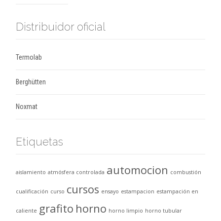
Distribuidor oficial
Termolab
Berghütten
Noxmat
Etiquetas
automocion
aislamiento
atmósfera controlada
combustión
cursos
cualificación
curso
ensayo
estampacion
estampación en
grafito
horno
caliente
horno limpio
horno tubular