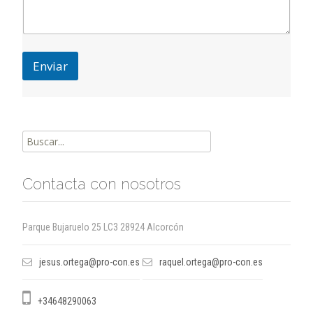
a
j
e
Enviar
Buscar
por:
Contacta con nosotros
Parque Bujaruelo 25 LC3 28924 Alcorcón
jesus.ortega@pro-con.es
raquel.ortega@pro-con.es
+34648290063