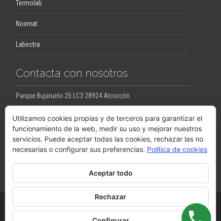
Termolab
Noxmat
Labectra
Contacta con nosotros
Parque Bujaruelo 25 LC3 28924 Alcorcón
jesus.ortega@pro-con.es
raquel.ortega@pro-con.es
Utilizamos cookies propias y de terceros para garantizar el
funcionamiento de la web, medir su uso y mejorar nuestros
servicios. Puede aceptar todas las cookies, rechazar las no
Llámanos
necesarias o configurar sus preferencias.
Política de cookies
+34648290063
Aceptar todo
Rechazar
Copyright © PROCON
Configurar