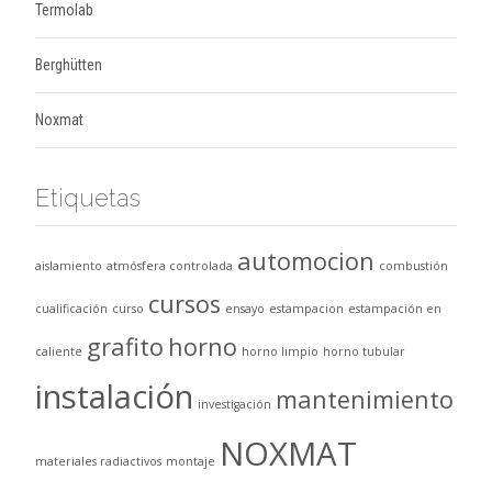
Termolab
Berghütten
Noxmat
Etiquetas
automocion
aislamiento
atmósfera controlada
combustión
cursos
cualificación
curso
ensayo
estampacion
estampación en
grafito
horno
caliente
horno limpio
horno tubular
instalación
mantenimiento
investigación
NOXMAT
materiales radiactivos
montaje