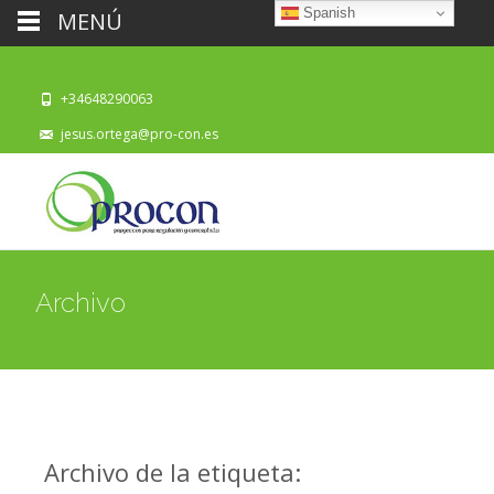
Spanish
MENÚ
+34648290063
jesus.ortega@pro-con.es
Archivo
Archivo de la etiqueta: