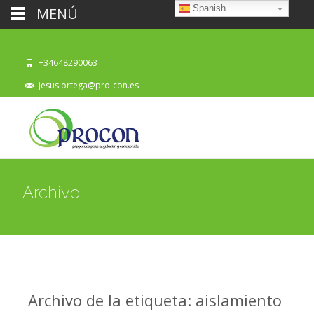
Spanish
MENÚ
+34648290063
jesus.ortega@pro-con.es
Archivo
Archivo de la etiqueta: aislamiento