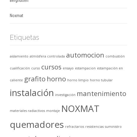
Berghütten
Noxmat
Etiquetas
automocion
aislamiento
atmósfera controlada
combustión
cursos
cualificación
curso
ensayo
estampacion
estampación en
grafito
horno
caliente
horno limpio
horno tubular
instalación
mantenimiento
investigación
NOXMAT
materiales radiactivos
montaje
quemadores
refractarios
resistencias
suministro