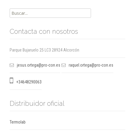
Buscar
por:
Contacta con nosotros
Parque Bujaruelo 25 LC3 28924 Alcorcón
jesus.ortega@pro-con.es
raquel.ortega@pro-con.es
+34648290063
Distribuidor oficial
Termolab