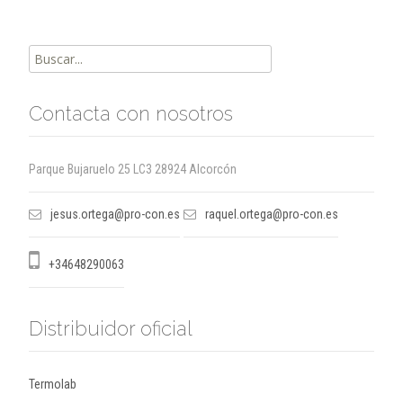
Buscar
por:
Contacta con nosotros
Parque Bujaruelo 25 LC3 28924 Alcorcón
jesus.ortega@pro-con.es
raquel.ortega@pro-con.es
+34648290063
Distribuidor oficial
Termolab