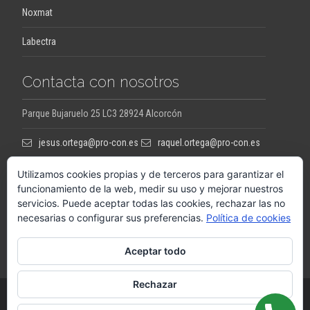
Noxmat
Labectra
Contacta con nosotros
Parque Bujaruelo 25 LC3 28924 Alcorcón
jesus.ortega@pro-con.es
raquel.ortega@pro-con.es
Utilizamos cookies propias y de terceros para garantizar el
funcionamiento de la web, medir su uso y mejorar nuestros
servicios. Puede aceptar todas las cookies, rechazar las no
Llámanos
necesarias o configurar sus preferencias.
Política de cookies
+34648290063
Aceptar todo
Rechazar
Copyright © PROCON