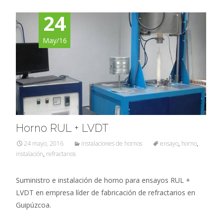
24
May/16
Horno RUL + LVDT
24 mayo, 2016
instalaciones de hornos
ensayo
,
horno
,
instalación
,
refractarios
Suministro e instalación de horno para ensayos RUL +
LVDT en empresa líder de fabricación de refractarios en
Guipúzcoa.