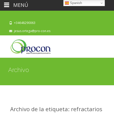
Spanish
MENÚ
+34648290063
jesus.ortega@pro-con.es
Archivo
Archivo de la etiqueta: refractarios