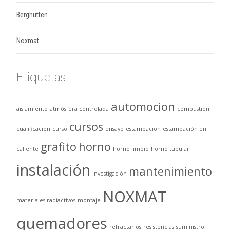
Berghütten
Noxmat
Etiquetas
automocion
aislamiento
atmósfera controlada
combustión
cursos
cualificación
curso
ensayo
estampacion
estampación en
grafito
horno
caliente
horno limpio
horno tubular
instalación
mantenimiento
investigación
NOXMAT
materiales radiactivos
montaje
quemadores
refractarios
resistencias
suministro