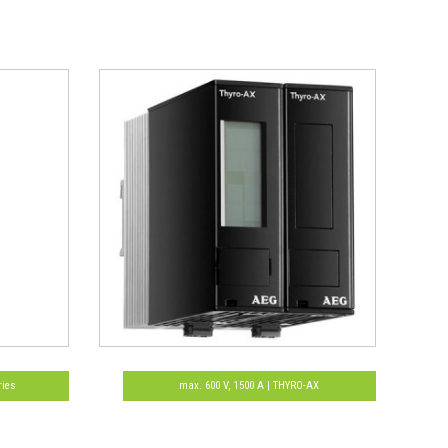
ries
max. 600 V, 1500 A | THYRO-AX