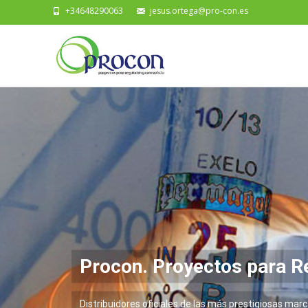
+34648290063
jesus.ortega@pro-con.es
Procon. Proyectos para Re
Distribuidores oficiales de las más prestigio