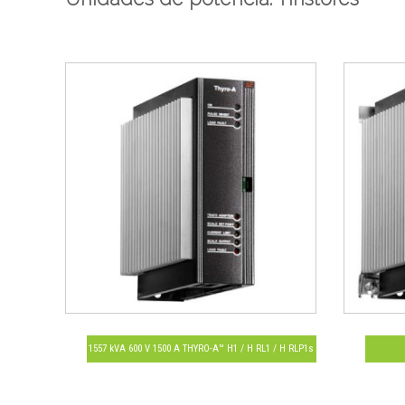
1557 kVA 600 V 1500 A THYRO-A™ H1 / H RL1 / H RLP1s