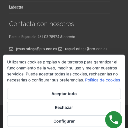
Labectra
Contacta con nosotros
Parque Bujaruelo 25 LC3 28924 Alcorcón
jesus.ortega@pro-con.es
raquel.ortega@pro-con.es
Utilizamos cookies propias y de terceros para garantizar el
funcionamiento de la web, medir su uso y mejorar nuestros
servicios. Puede aceptar todas las cookies, rechazar las no
Llámanos
necesarias o configurar sus preferencias.
Política de cookies
+34648290063
Aceptar todo
Rechazar
Copyright © PROCON
Configurar
Funciona con WordPress
, tema
i-excel
por TemplatesNext.