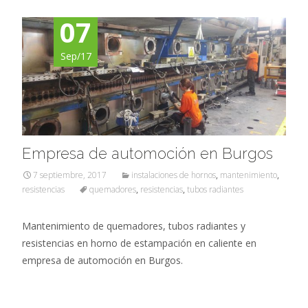
07
Sep/17
Empresa de automoción en Burgos
7 septiembre, 2017
instalaciones de hornos
,
mantenimiento
,
resistencias
quemadores
,
resistencias
,
tubos radiantes
Mantenimiento de quemadores, tubos radiantes y
resistencias en horno de estampación en caliente en
empresa de automoción en Burgos.