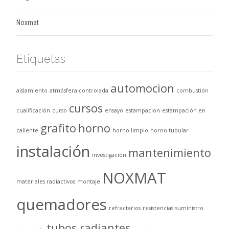
Noxmat
Etiquetas
automocion
aislamiento
atmósfera controlada
combustión
cursos
cualificación
curso
ensayo
estampacion
estampación en
grafito
horno
caliente
horno limpio
horno tubular
instalación
mantenimiento
investigación
NOXMAT
materiales radiactivos
montaje
quemadores
refractarios
resistencias
suministro
tubos radiantes