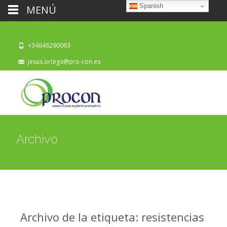
Spanish
MENÚ
+34648290063
jesus.ortega@pro-con.es
Archivo
Archivo de la etiqueta: resistencias