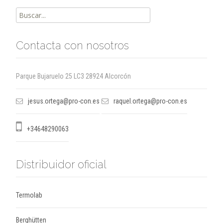
Buscar
por:
Contacta con nosotros
Parque Bujaruelo 25 LC3 28924 Alcorcón
jesus.ortega@pro-con.es
raquel.ortega@pro-con.es
+34648290063
Distribuidor oficial
Termolab
Berghütten