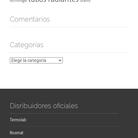
tecnología
uranio
Comentarios
Categorías
Categorías
Disribuidores oficiales
Termolab
Noxmat