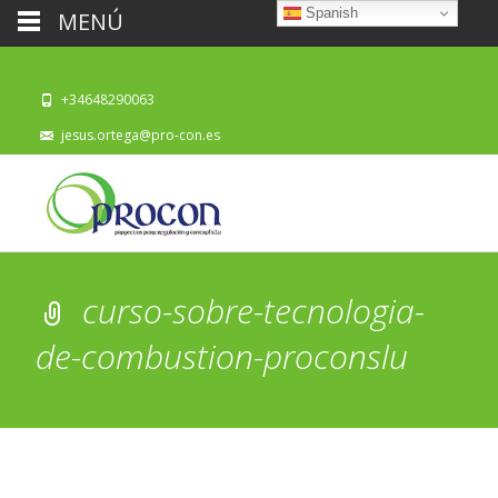
Spanish
MENÚ
+34648290063
jesus.ortega@pro-con.es
curso-sobre-tecnologia-
de-combustion-proconslu