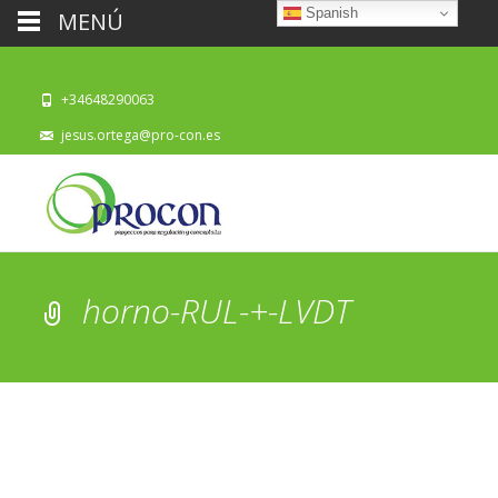
Spanish
MENÚ
+34648290063
jesus.ortega@pro-con.es
horno-RUL-+-LVDT