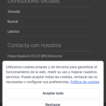
Disribuidores oficiales
Termolab
Noxmat
Labectra
Contacta con nosotros
Parque Bujaruelo 25 LC3 28924 Alcorcón
jesus.ortega@pro-con.es
raquel.ortega@pro-con.es
Utilizamos cookies propias y de terceros para garantizar el
funcionamiento de la web, medir su uso y mejorar nuestros
servicios. Puede aceptar todas las cookies, rechazar las no
Llámanos
necesarias o configurar sus preferencias.
Política de cookies
+34648290063
Aceptar todo
Rechazar