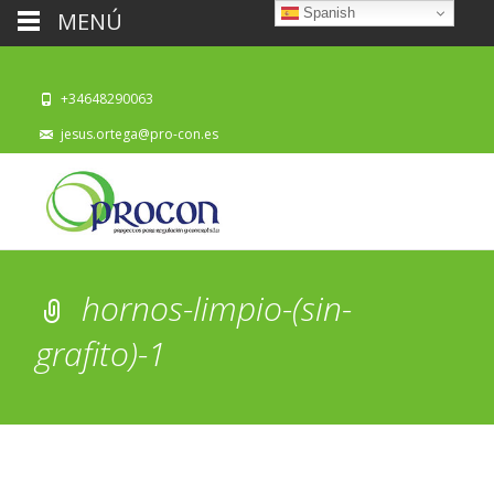
Spanish
MENÚ
+34648290063
jesus.ortega@pro-con.es
hornos-limpio-(sin-
grafito)-1