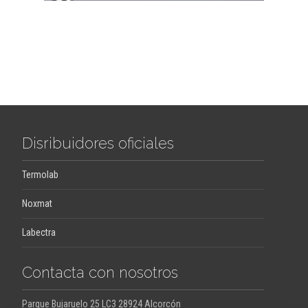
Disribuidores oficiales
Termolab
Noxmat
Labectra
Contacta con nosotros
Parque Bujaruelo 25 LC3 28924 Alcorcón