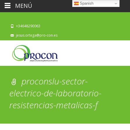
Spanish
MENÚ
+34648290063
jesus.ortega@pro-con.es
proconslu-sector-
electrico-de-laboratorio-
resistencias-metalicas-f