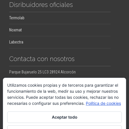
Disribuidores oficiales
Termolab
Noxmat
Labectra
Contacta con nosotros
Parque Bujaruelo 25 LC3 28924 Alcorcón
jesus.ortega@pro-con.es
raquel.ortega@pro-con.es
Utilizamos cookies propias y de terceros para garantizar el
funcionamiento de la web, medir su uso y mejorar nuestros
servicios. Puede aceptar todas las cookies, rechazar las no
Llámanos
necesarias o configurar sus preferencias.
Política de cookies
+34648290063
Aceptar todo