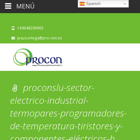
Spanish
MENÚ
+34648290063
jesus.ortega@pro-con.es
proconslu-sector-
electrico-industrial-
termopares-programadores-
de-temperatura-tiristores-y-
componentes-eléctricos-h