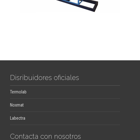
Disribuidores oficiales
Termolab
Noxmat
Labectra
Contacta con nosotros