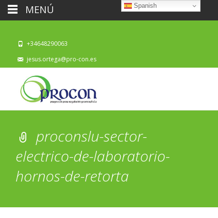
Spanish
MENÚ
+34648290063
jesus.ortega@pro-con.es
proconslu-sector-
electrico-de-laboratorio-
hornos-de-retorta