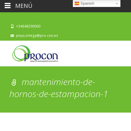
Spanish
MENÚ
+34648290063
jesus.ortega@pro-con.es
mantenimiento-de-
hornos-de-estampacion-1