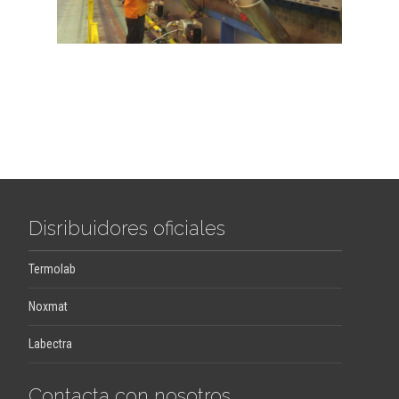
Disribuidores oficiales
Termolab
Noxmat
Labectra
Contacta con nosotros